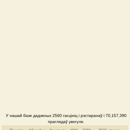
У нашай базе дадзеных 2560 гасцініц і рэстаранаў і 70,157,390
праглядаў увогуле.