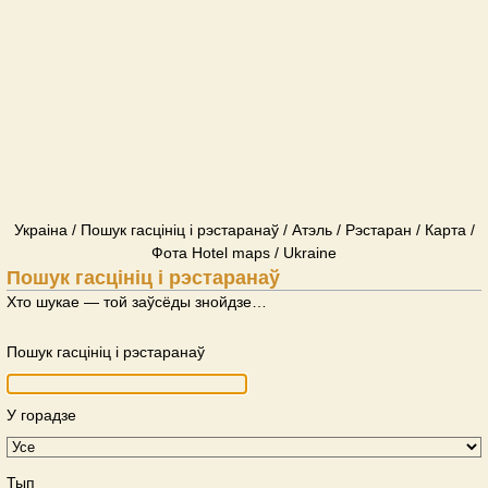
Украіна / Пошук гасцініц і рэстаранаў / Атэль / Рэстаран / Карта /
Фота Hotel maps / Ukraine
Пошук гасцініц і рэстаранаў
Хто шукае — той заўсёды знойдзе…
Пошук гасцініц і рэстаранаў
У горадзе
Тып