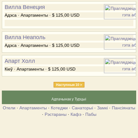
Вилла Венеция
Адэса · Апартаменты · $ 125,00 USD
Вилла Неаполь
Адэса · Апартаменты · $ 125,00 USD
Апарт Холл
Кіеў · Апартаменты · $ 125,00 USD
Наступныя 10 >
Адпачынак у Турцыі
Отели
·
Апартаменты
·
Котеджи
·
Санаторыі
·
Замкі
·
Пансіянаты
·
Рэстараны
·
Кафэ
·
Пабы