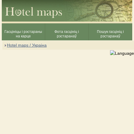
Гасцініцы і рэстараны
Фота гасцініц і
Пошук гасцініц і
на карце
рэстаранаў
рэстаранаў
Hotel maps / Украіна