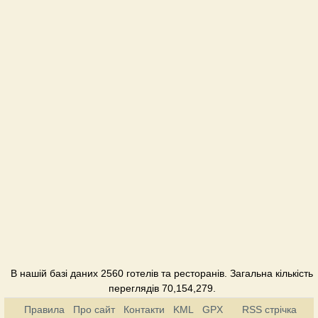
Стара
губернія
Готель
Фільварок
Готель
В нашій базі даних 2560 готелів та ресторанів. Загальна кількість
переглядів 70,154,279.
Правила
Про сайт
Контакти
KML
GPX
RSS стрічка