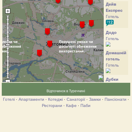
Дейв
Експрес
Готель
Додо
Готель
Домашній
готель
Готель
Дубки
Готель
Відпочинок в Туреччині
Готелі
·
Апартаменти
·
Котеджі
·
Санаторії
·
Замки
·
Пансіонати
·
Житомир
Ресторани
·
Кафе
·
Паби
Готель
Петроград
Готель