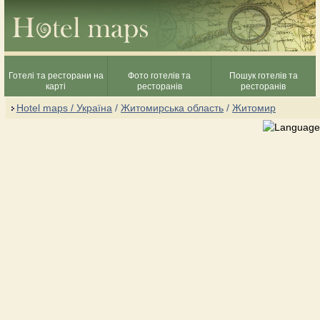
Готелі та ресторани на
Фото готелів та
Пошук готелів та
карті
ресторанів
ресторанів
Hotel maps / Україна
/
Житомирська область
/
Житомир