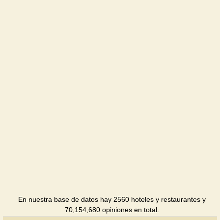
Lube +
Hotel
Lube
Hotel
Pivdenna
Drama
Hotel
Park hotel
Hotel
Center
Hotel
En nuestra base de datos hay 2560 hoteles y restaurantes y
70,154,680 opiniones en total.