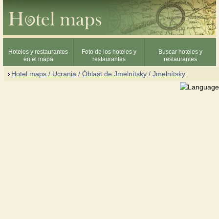
Hoteles y restaurantes
Foto de los hoteles y
Buscar hoteles y
en el mapa
restaurantes
restaurantes
Hotel maps / Ucrania
/
Óblast de Jmelnítsky
/
Jmelnítsky