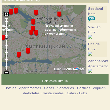
Mapa interactivo Jmelnítsky
Scotland
Hotel
Vik-Jan
Hotel
Eneida
Hotel
Zarichanska
Apartamento
Coliseum
Hoteles en Turquía
Hotel
Hoteles
·
Apartamentos
·
Casas
·
Sanatorios
·
Castillos
·
Alquiler-
de-hoteles
·
Restaurantes
·
Cafés
·
Pubs
Lybid-
Plaza
Hotel