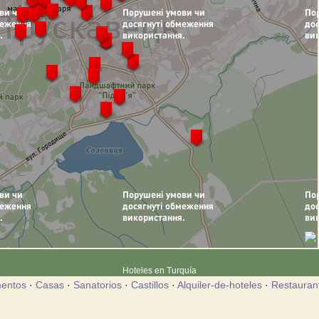
Hoteles en Turquía
entos
·
Casas
·
Sanatorios
·
Castillos
·
Alquiler-de-hoteles
·
Restauran