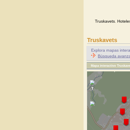
Truskavets. Hotele
Truskavets
Explora mapas intera
Búsqueda avanzad
Mapa interactivo Truskav