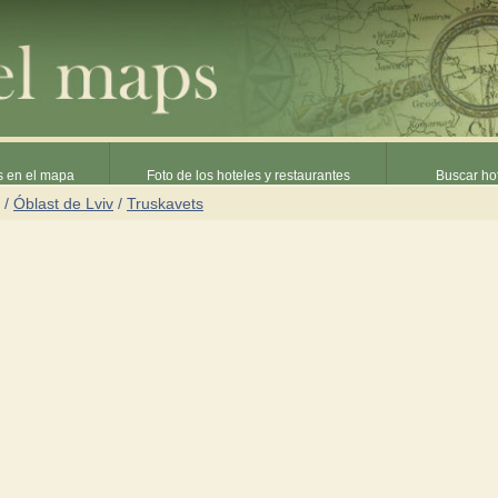
s en el mapa
Foto de los hoteles y restaurantes
Buscar hot
/
Óblast de Lviv
/
Truskavets