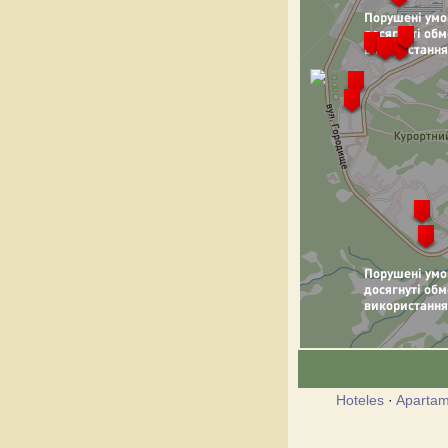
Hoteles
·
Apartam