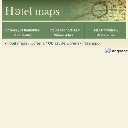
Hoteles y restaurantes
Foto de los hoteles y
Buscar hoteles y
en el mapa
restaurantes
restaurantes
Hotel maps / Ucrania
/
Óblast de Donetsk
/
Mariupol