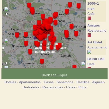
1000+1
nich
Café
Amigos
Restaurante
Art Hotel
Apartamento
Beirut Hall
Café
Hoteles en Turquía
Cazanova
Restaurante
Hoteles
·
Apartamentos
·
Casas
·
Sanatorios
·
Castillos
·
Alquiler-
de-hoteles
·
Restaurantes
·
Cafés
·
Pubs
Central
Square
Hostel
Apartamento