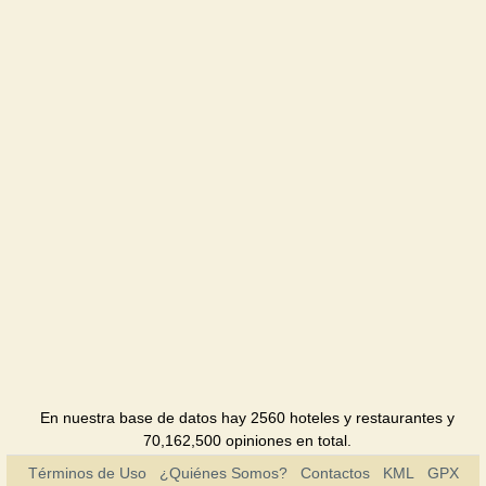
Citadel Inn
Hotel
Crazy
Town
Restaurante
Fashion
club
Club
Gallery
Club
Georgehous
Hotel
En nuestra base de datos hay 2560 hoteles y restaurantes y
70,162,500 opiniones en total.
Home
Términos de Uso
¿Quiénes Somos?
Contactos
KML
GPX