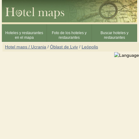
Hoteles y restaurantes
Foto de los hoteles y
Buscar hoteles y
en el mapa
restaurantes
restaurantes
Hotel maps / Ucrania
/
Óblast de Lviv
/
Leópolis