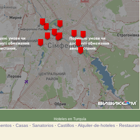
Hoteles en Turquía
entos
·
Casas
·
Sanatorios
·
Castillos
·
Alquiler-de-hoteles
·
Restauran