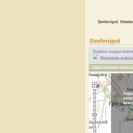
Simferópol. Hotele
Simferópol
Explora mapas intera
Búsqueda avanzad
Mapa interactivo Simferó