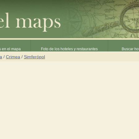
s en el mapa
Foto de los hoteles y restaurantes
Buscar hot
ia
/
Crimea
/
Simferópol