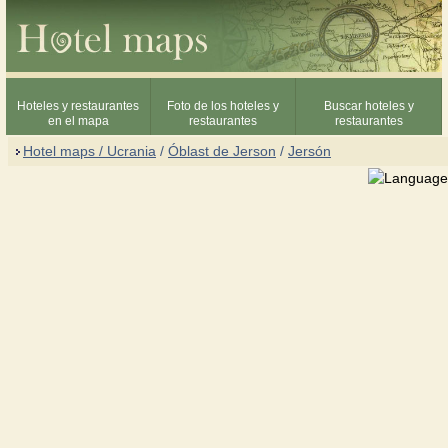
Hoteles y restaurantes
Foto de los hoteles y
Buscar hoteles y
en el mapa
restaurantes
restaurantes
Hotel maps / Ucrania
/
Óblast de Jerson
/
Jersón