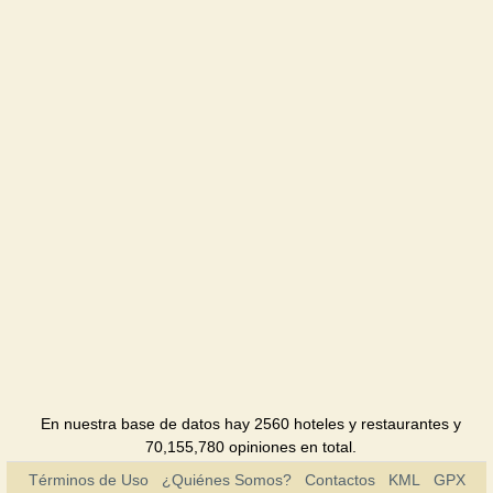
Hotel
Gostinniy
Dvir
Hotel
Diligence
Hotel
Dnepr
Hotel
Kolos
Hotel
Compass
Kherson
En nuestra base de datos hay 2560 hoteles y restaurantes y
Hotel
70,155,780 opiniones en total.
Términos de Uso
¿Quiénes Somos?
Contactos
KML
GPX
Meridian