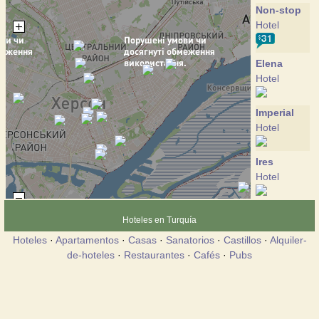
Non-stop
Hotel
Elena
Hotel
Imperial
Hotel
Ires
Hotel
Anjelina
Hoteles en Turquía
Hotel
Hoteles
·
Apartamentos
·
Casas
·
Sanatorios
·
Castillos
·
Alquiler-
de-hoteles
·
Restaurantes
·
Cafés
·
Pubs
Brigantina
Hotel
Versal