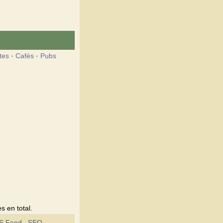
tes
·
Cafés
·
Pubs
s en total.
SS Feed
SEO