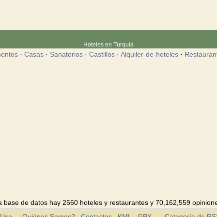
Hoteles en Turquía
entos
·
Casas
·
Sanatorios
·
Castillos
·
Alquiler-de-hoteles
·
Restauran
 base de datos hay 2560 hoteles y restaurantes y 70,162,559 opinione
 Uso
¿Quiénes Somos?
Contactos
KML
GPX
Categoría de R