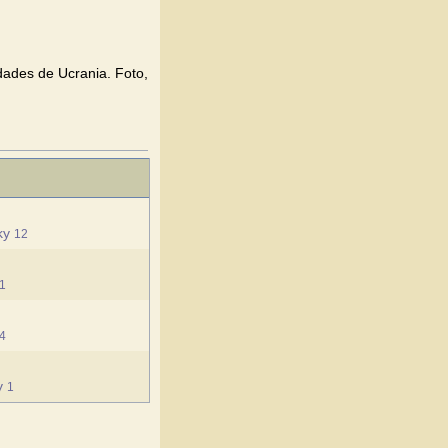
udades de Ucrania. Foto,
sky
12
1
4
sy
1