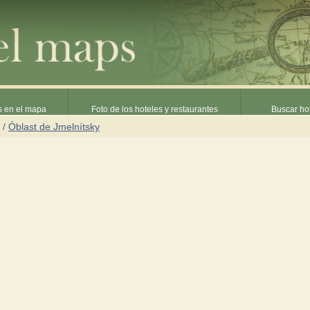
s en el mapa
Foto de los hoteles y restaurantes
Buscar hot
/
Óblast de Jmelnítsky