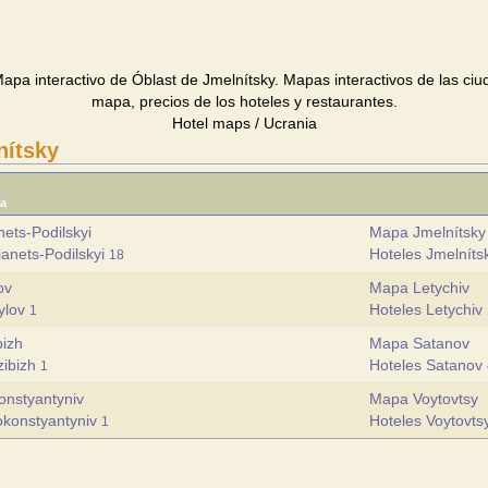
apa interactivo de Óblast de Jmelnítsky. Mapas interactivos de las ci
mapa, precios de los hoteles y restaurantes.
Hotel maps / Ucrania
nítsky
ia
ets-Podilskyi
Mapa Jmelnítsky
anets-Podilskyi
Hoteles Jmelnít
18
ov
Mapa Letychiv
ylov
Hoteles Letychiv
1
izh
Mapa Satanov
zibizh
Hoteles Satanov
1
onstyantyniv
Mapa Voytovtsy
okonstyantyniv
Hoteles Voytovt
1