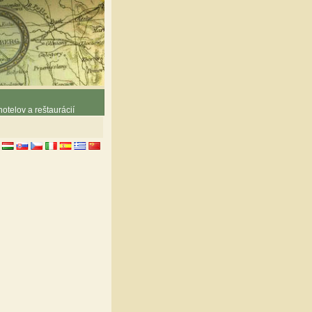
otelov a reštaurácií