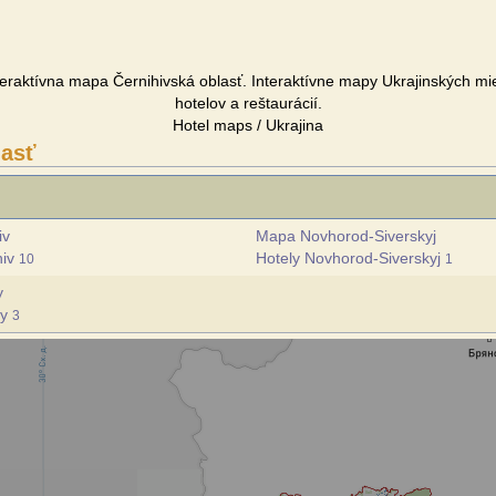
nteraktívna mapa Černihivská oblasť. Interaktívne mapy Ukrajinských mi
hotelov a reštaurácií.
Hotel maps / Ukrajina
lasť
iv
Mapa Novhorod-Siverskyj
hiv
Hotely Novhorod-Siverskyj
10
1
y
ky
3