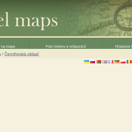
ií na mape
Foto hotelov a reštaurácií
Hľadanie h
a
/
Černihivská oblasť