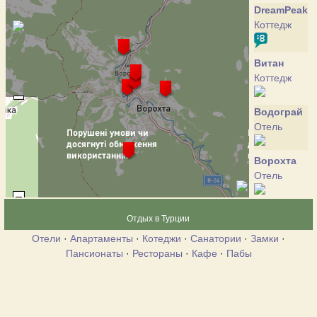
DreamPeak
Коттедж
Витан
Коттедж
Водограй
Отель
Ворохта
Отель
Десятка
Отдых в Турции
Отель
Отели
·
Апартаменты
·
Котеджи
·
Санатории
·
Замки
·
Пансионаты
·
Рестораны
·
Кафе
·
Пабы
Могул
Коттедж
Трутень