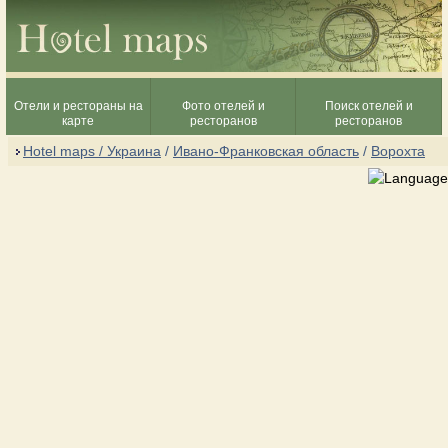
Отели и рестораны на
Фото отелей и
Поиск отелей и
карте
ресторанов
ресторанов
Hotel maps / Украина
/
Ивано-Франковская область
/
Ворохта