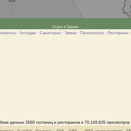
Отдых в Турции
таменты
·
Котеджи
·
Санатории
·
Замки
·
Пансионаты
·
Рестораны
базе данных 2560 гостиниц и ресторанов и 70,149,625 просмотров
равила
О сайте
Контакты
KML
GPX
RSS лента раздела
S