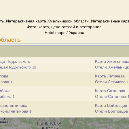
ь. Интерактивная карта Хмельницкой области. Интерактивные кар
Фото, карта, цена отелей и ресторанов.
Hotel maps / Украина
область
ца-Подольского
Карта Хмельницк
нца-Подольского
Отели Хмельниц
18
лова
Карта Летичева
илова
Отели Летичева
1
1
ибожа
Карта Сатанова
жибожа
Отели Сатанова
1
констянтинова
Карта Войтовцов
оконстянтинова
Отели Войтовцов
1