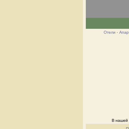
Отели
·
Апар
В нашей 
П