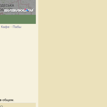
·
Кафе
·
Пабы
 в общем.
EO