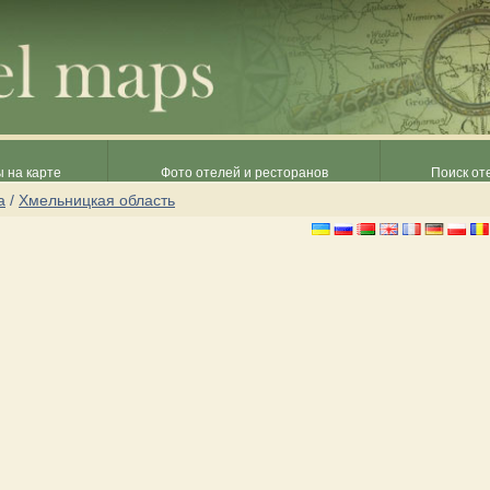
 на карте
Фото отелей и ресторанов
Поиск от
а
/
Хмельницкая область