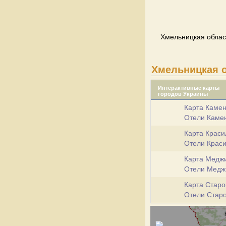
Хмельницкая област
Хмельницкая 
Интерактивные карты
городов Украины
Карта Камен
Отели Каме
Карта Краси
Отели Крас
Карта Медж
Отели Мед
Карта Старо
Отели Стар