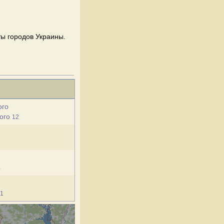
ты городов Украины.
ого
кого
12
4
1