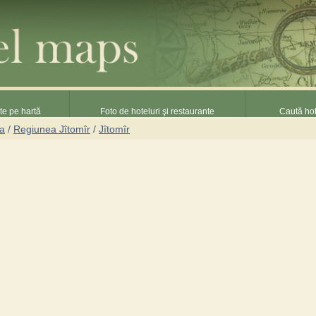
nte pe hartă
Foto de hoteluri şi restaurante
Caută hot
na
/
Regiunea Jîtomîr
/
Jîtomîr