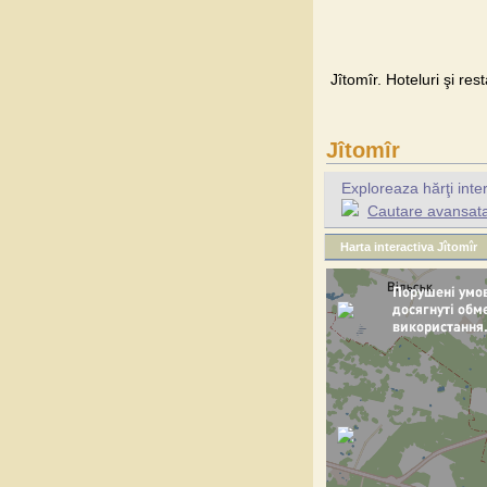
Jîtomîr. Hoteluri şi res
Jîtomîr
Exploreaza hărţi inte
Cautare avansata 
Harta interactiva Jîtomîr