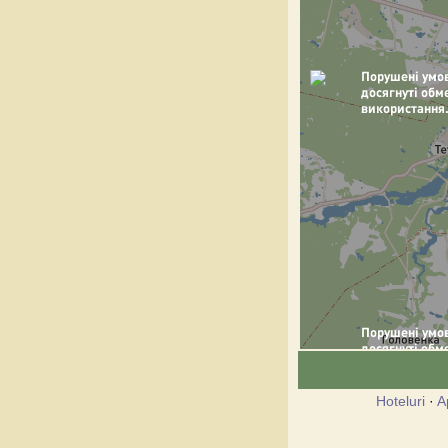
Hoteluri
·
A