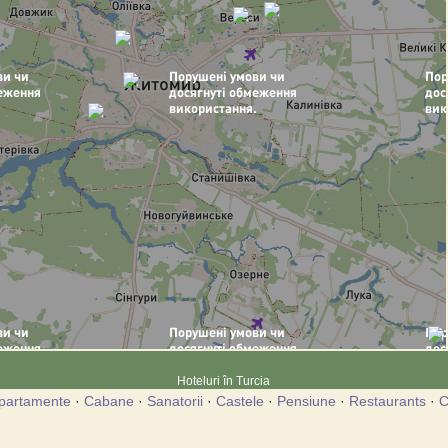
Hoteluri în Turcia
partamente
·
Cabane
·
Sanatorii
·
Castele
·
Pensiune
·
Restaurants
·
C