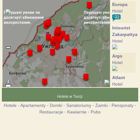
Europa
Hotel
Intourist
Zakarpattya
Hotel
Argo
Hotel
Atlant
Hotel
Hotele w Turcji
Bahus
Hotele
·
Apartamenty
·
Domki
·
Sanatoriumy
·
Zamki
·
Pensjonaty
·
Hotel
Restauracje
·
Kawiarnie
·
Pubs
Bogolvar
Hotel