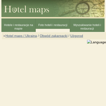
Hotele i restauracje na
Foto hoteli i restauracji
Wyszukiwanie hoteli i
mapie
restauracji
Hotel maps / Ukraina
/
Obwód zakarpacki
/
Użgorod