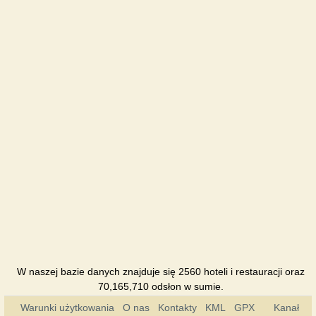
Guest
House
Hotel
Deca u
Notarya
Restauracja
Dubky
Hotel
Duet
Hotel
Duet Plus
Hotel
W naszej bazie danych znajduje się 2560 hoteli i restauracji oraz
Eduard
70,165,710 odsłon w sumie.
Hotel
Warunki użytkowania
O nas
Kontakty
KML
GPX
Kanał