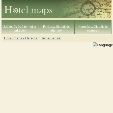
Szállodák és éttermek a
Fotó a szállodák és
Keresés szállodák és
térképen
éttermek
éttermek
Hotel maps / Ukrajna
/
Rivnei terület