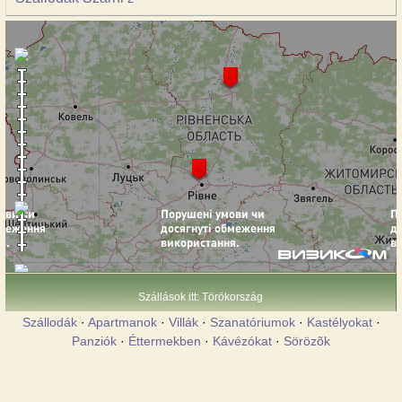
Szállások itt: Törökország
Szállodák
·
Apartmanok
·
Villák
·
Szanatóriumok
·
Kastélyokat
·
Panziók
·
Éttermekben
·
Kávézókat
·
Sörözõk