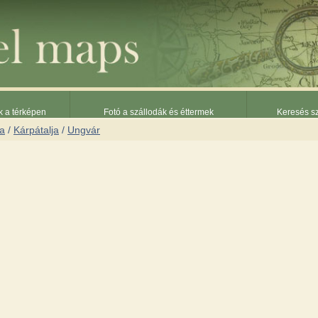
k a térképen
Fotó a szállodák és éttermek
Keresés sz
na
/
Kárpátalja
/
Ungvár