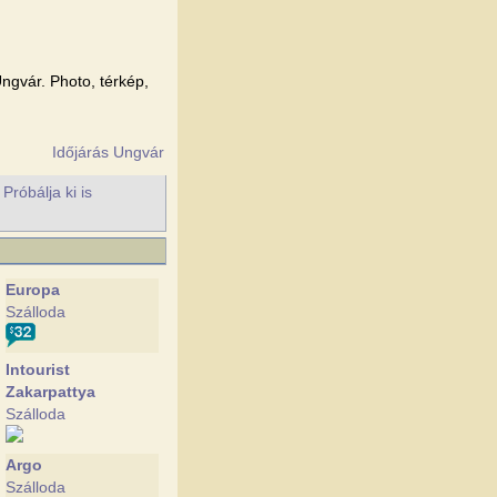
Ungvár. Photo, térkép,
Időjárás Ungvár
róbálja ki is
Europa
Szálloda
Intourist
Zakarpattya
Szálloda
Argo
Szálloda