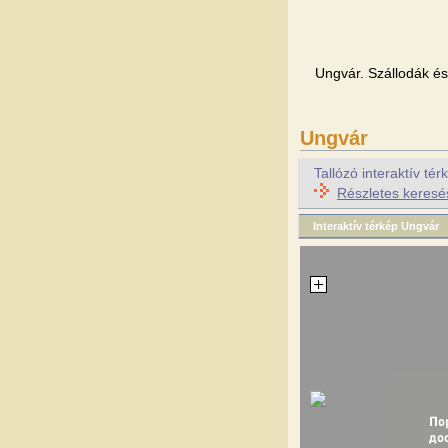
Ungvár. Szállodák és 
Ungvár
Tallózó interaktív t
Részletes keresé
Interaktív térkép Ungvár