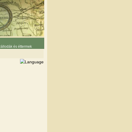
állodák és éttermek