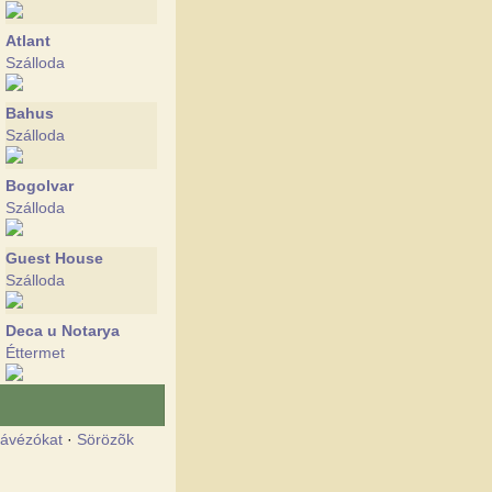
Atlant
Szálloda
Bahus
Szálloda
Bogolvar
Szálloda
Guest House
Szálloda
Deca u Notarya
Éttermet
Dubky
Szálloda
ávézókat
·
Sörözõk
Duet