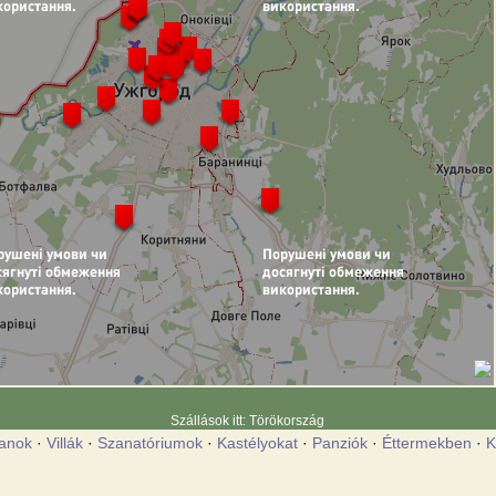
Szállások itt: Törökország
anok
·
Villák
·
Szanatóriumok
·
Kastélyokat
·
Panziók
·
Éttermekben
·
K