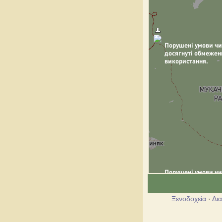
Ξενοδοχεία
·
Δι