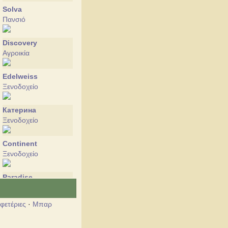
Solva
Πανσιό
Discovery
Αγροικία
Edelweiss
Ξενοδοχείο
Катерина
Ξενοδοχείο
Continent
Ξενοδοχείο
Paradise
Πανσιό
φετέριες
·
Μπαρ
Polyana kvasova
Ξενοδοχείο