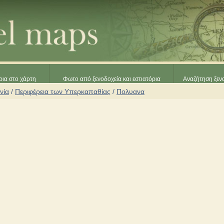
ρια στο χάρτη
Φωτο από ξενοδοχεία και εστιατόρια
Αναζήτηση ξενο
νία
/
Περιφέρεια των Υπερκαπαθίας
/
Πολυανα