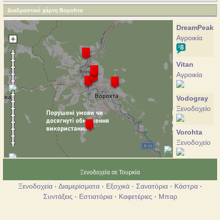
Διαδραστικό χάρτη Bοροhτα
DreamPeak
Αγροικία
Vitan
Αγροικία
Vodogray
Ξενοδοχείο
Vorohta
Ξενοδοχείο
Desjatka
Ξενοδοχεία σε Τουρκία
Ξενοδοχείο
Ξενοδοχεία
·
Διαμερίσματα
·
Εξοχικά
·
Σανατόρια
·
Κάστρα
·
Συντάξεις
·
Εστιατόρια
·
Καφετέριες
·
Μπαρ
Mogul
Αγροικία