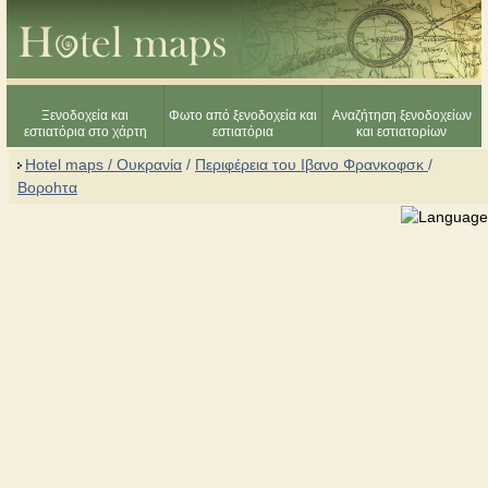
Ξενοδοχεία και
Φωτο από ξενοδοχεία και
Αναζήτηση ξενοδοχείων
εστιατόρια στο χάρτη
εστιατόρια
και εστιατορίων
Hotel maps / Ουκρανία
/
Περιφέρεια του Ιβανο Φρανκοφσκ
/
Bοροhτα