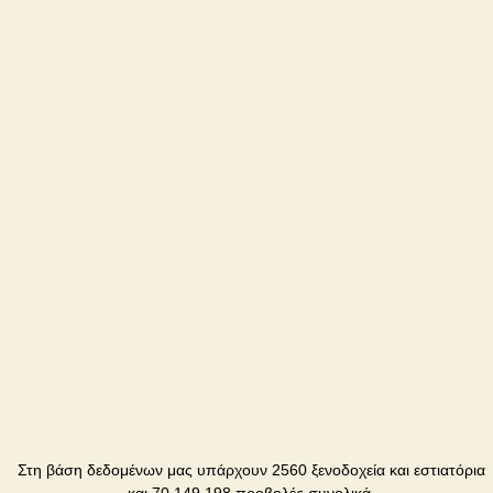
Truten
Ξενοδοχείο
Xatky
Ruslany
Αγροικία
Στη βάση δεδομένων μας υπάρχουν 2560 ξενοδοχεία και εστιατόρια