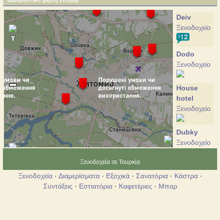
Διαδραστικό χάρτη Ζιτόμιρ
Deiv
Ξενοδοχείο
Dodo
Ξενοδοχείο
House
hotel
Ξενοδοχείο
Dubky
Ξενοδοχείο
Ξενοδοχεία σε Τουρκία
Zhytomyr
Ξενοδοχεία
·
Διαμερίσματα
·
Εξοχικά
·
Σανατόρια
·
Κάστρα
·
Ξενοδοχείο
Συντάξεις
·
Εστιατόρια
·
Καφετέριες
·
Μπαρ
Petrograd
Ξενοδοχείο