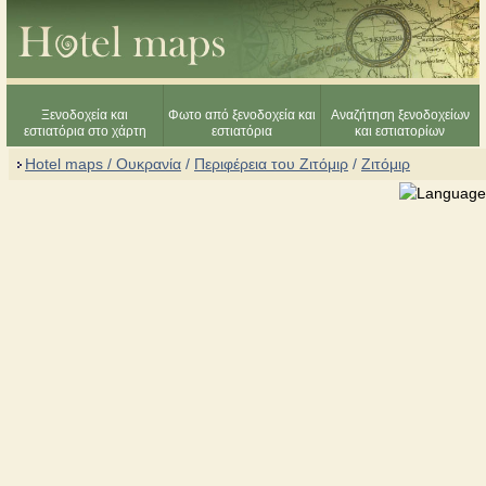
Ξενοδοχεία και
Φωτο από ξενοδοχεία και
Αναζήτηση ξενοδοχείων
εστιατόρια στο χάρτη
εστιατόρια
και εστιατορίων
Hotel maps / Ουκρανία
/
Περιφέρεια του Ζιτόμιρ
/
Ζιτόμιρ