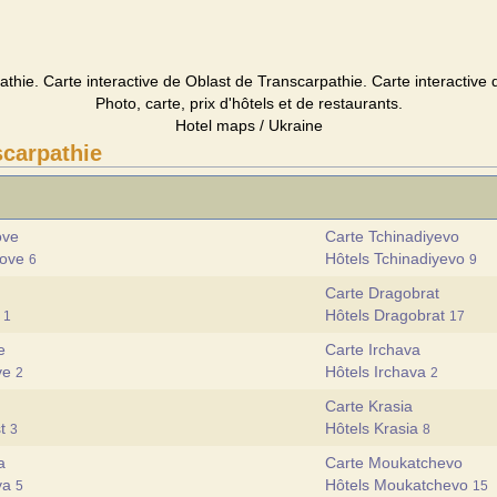
thie. Carte interactive de Oblast de Transcarpathie. Carte interactive d
Photo, carte, prix d'hôtels et de restaurants.
Hotel maps / Ukraine
scarpathie
ove
Carte Tchinadiyevo
hove
Hôtels Tchinadiyevo
6
9
Carte Dragobrat
p
Hôtels Dragobrat
1
17
e
Carte Irchava
ve
Hôtels Irchava
2
2
Carte Krasia
st
Hôtels Krasia
3
8
a
Carte Moukatchevo
rya
Hôtels Moukatchevo
5
15