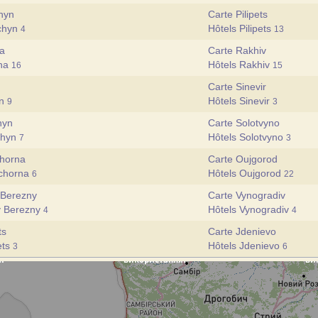
hyn
Carte Pilipets
tchyn
Hôtels Pilipets
4
13
na
Carte Rakhiv
ana
Hôtels Rakhiv
16
15
n
Carte Sinevir
an
Hôtels Sinevir
9
3
hyn
Carte Solotvyno
chyn
Hôtels Solotvyno
7
3
chorna
Carte Oujgorod
Tchorna
Hôtels Oujgorod
6
22
 Berezny
Carte Vynogradiv
y Berezny
Hôtels Vynogradiv
4
4
ts
Carte Jdenievo
ets
Hôtels Jdenievo
3
6