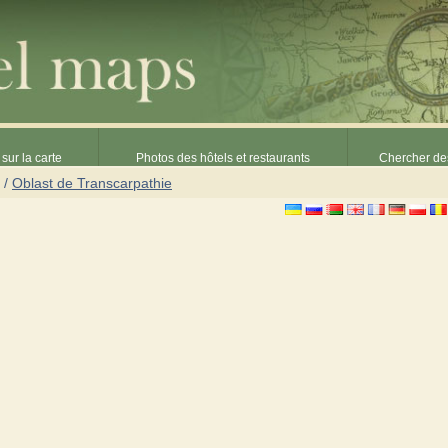
sur la carte
Photos des hôtels et restaurants
Chercher des
/
Oblast de Transcarpathie