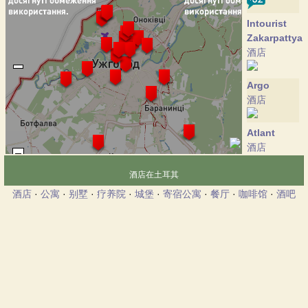
Intourist
Zakarpattya
酒店
Argo
酒店
Atlant
酒店
酒店在土耳其
Bahus
酒店
·
公寓
·
别墅
·
疗养院
·
城堡
·
寄宿公寓
·
餐厅
·
咖啡馆
·
酒吧
酒店
Bogolvar
酒店
Guest
House
酒店