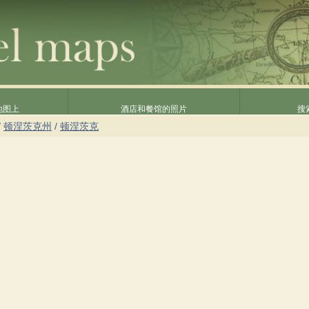
地图上
酒店和餐馆的照片
搜
/
顿涅茨克州
/
顿涅茨克