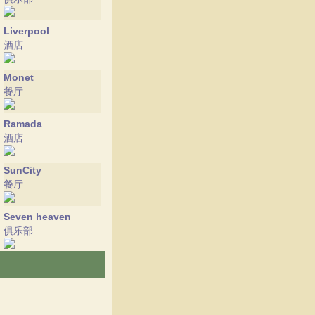
Liverpool
酒店
Monet
餐厅
Ramada
酒店
SunCity
餐厅
Seven heaven
俱乐部
Eva
酒店
Izmaylovskyy