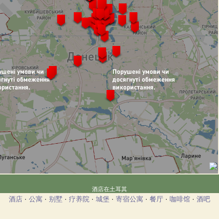
酒店在土耳其
酒店
·
公寓
·
别墅
·
疗养院
·
城堡
·
寄宿公寓
·
餐厅
·
咖啡馆
·
酒吧