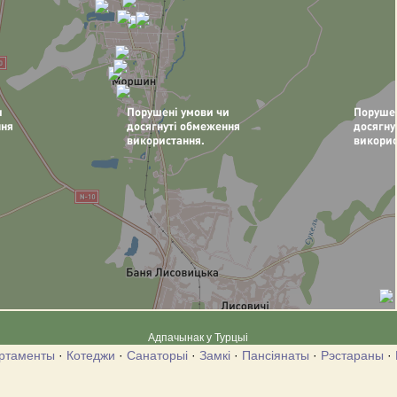
Адпачынак у Турцыі
ртаменты
·
Котеджи
·
Санаторыі
·
Замкі
·
Пансіянаты
·
Рэстараны
·