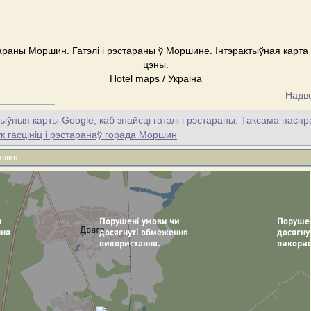
тараны Моршин. Гатэлі і рэстараны ў Моршине. Інтэрактыўная карта
цэны.
Hotel maps / Украіна
Надво
ыўныя карты Google, каб знайсці гатэлі і рэстараны. Таксама пасп
гасцініц і рэстаранаў горада Моршин
оршин