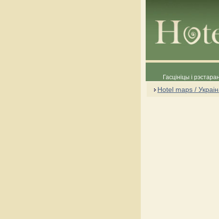
Гасцініцы і рэстара
Hotel maps / Украі