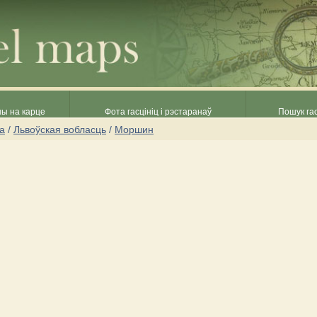
ны на карце
Фота гасцініц і рэстаранаў
Пошук гас
на
/
Львоўская вобласць
/
Моршин