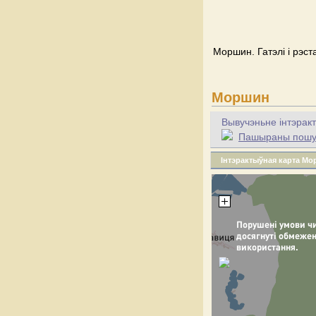
Моршин. Гатэлі і рэс
Моршин
Вывучэньне інтэракт
Пашыраны пошук 
Інтэрактыўная карта М