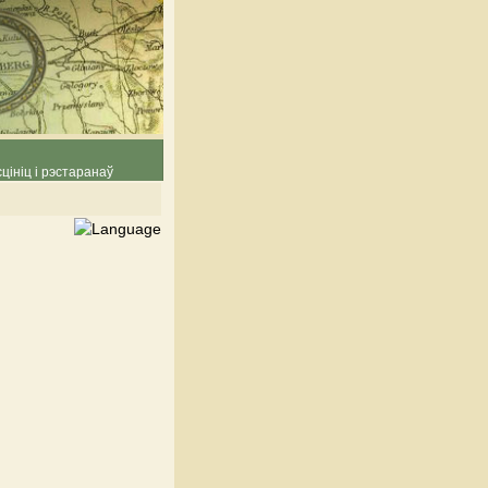
цініц і рэстаранаў