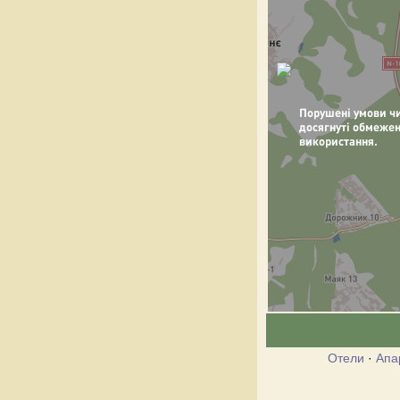
Отели
·
Апа