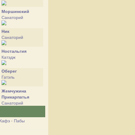
Моршинский
Cанаторий
Ник
Cанаторий
Ностальгия
Катэдж
Оберег
Гатэль
Жемчужина
Прикарпатья
Cанаторий
Свитанок
Кафэ
·
Пабы
Cанаторий