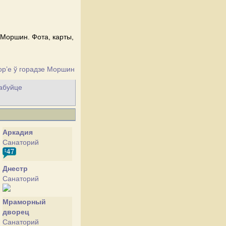
 Моршин. Фота, карты,
р’е ў горадзе Моршин
рабуйце
Аркадия
Cанаторий
Днестр
Cанаторий
Мраморный
дворец
Cанаторий