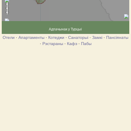
Адпачынак у Турцыі
Отели
·
Апартаменты
·
Котеджи
·
Санаторыі
·
Замкі
·
Пансіянаты
·
Рэстараны
·
Кафэ
·
Пабы