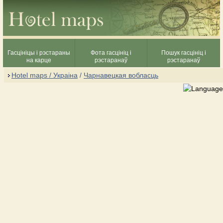
Гасцініцы і рэстараны
Фота гасцініц і
Пошук гасцініц і
на карце
рэстаранаў
рэстаранаў
Hotel maps / Украіна
/
Чарнавецкая вобласць