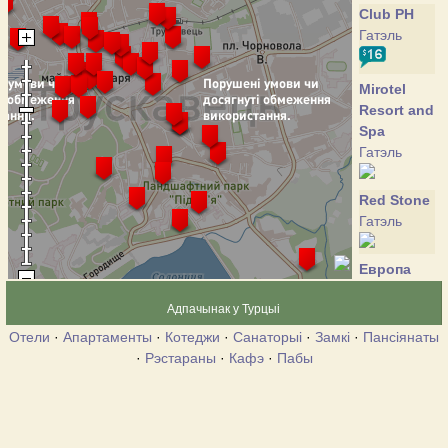
Club PH
Гатэль
Mirotel
Resort and
Spa
Гатэль
Red Stone
Гатэль
Европа
Гатэль
Адпачынак у Турцыі
Отели
·
Апартаменты
·
Котеджи
·
Санаторыі
·
Замкі
·
Пансіянаты
Алмаз
·
Рэстараны
·
Кафэ
·
Пабы
Cанаторий
Амбассадор
Катэдж