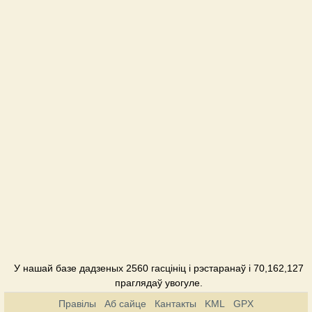
Анастасия
Cанаторий
Березка
Cанаторий
Богема
Cанаторий
Виктор
Cанаторий
Вилла
Елена
Катэдж
У нашай базе дадзеных 2560 гасцініц і рэстаранаў і 70,162,127
Вернигора
праглядаў увогуле.
Cанаторий
Правілы
Аб сайце
Кантакты
KML
GPX