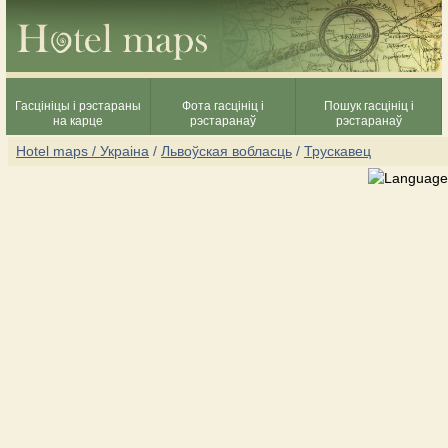
Гасцініцы і рэстараны
Фота гасцініц і
Пошук гасцініц і
на карце
рэстаранаў
рэстаранаў
Hotel maps / Украіна
/
Львоўская вобласць
/
Трускавец