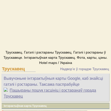
Трускавец. Гатэлі і рэстараны Трускавец. Гатэлі і рэстараны ў
Трускавеце. Інтэрактыўная карта Трускавец. Фота, карты, цэны.
Hotel maps / Украіна
Трускавец
Надвор’е ў горадзе Трускавец
Вывучэньне інтэрактыўныя карты Google, каб знайсці
гатэлі і рэстараны. Таксама паспрабуйце
Пашыраны пошук гасцініц і рэстаранаў горада
Трускавец
Інтэрактыўная карта Трускавец