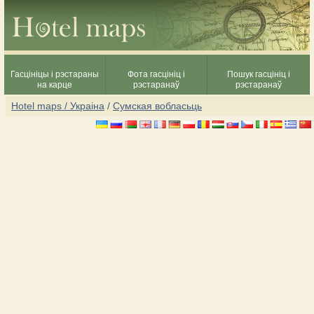
Гасцініцы і рэстараны
Фота гасцініц і
Пошук гасцініц і
на карце
рэстаранаў
рэстаранаў
Hotel maps / Украіна
/
Сумская вобласьць