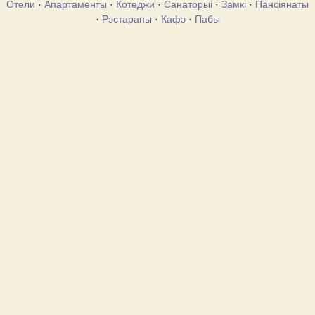
Отели
·
Апартаменты
·
Котеджи
·
Санаторыі
·
Замкі
·
Пансіянаты
·
Рэстараны
·
Кафэ
·
Пабы