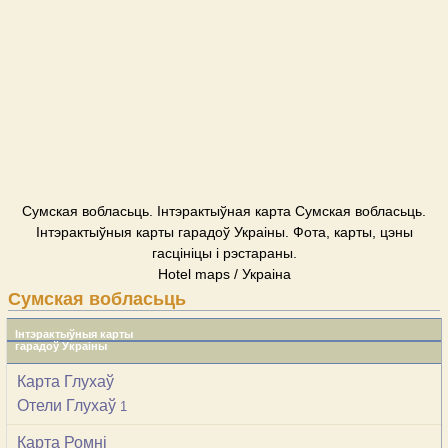
Сумская вобласьць. Інтэрактыўная карта Сумская вобласьць.
Інтэрактыўныя карты гарадоў Украіны. Фота, карты, цэны
гасцініцы і рэстараны.
Hotel maps / Украіна
Сумская вобласьць
Інтэрактыўныя карты
гарадоў Украіны
Карта Глухаў
Отели Глухаў
1
Карта Ромні