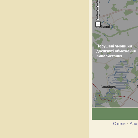
Отели
·
Апа