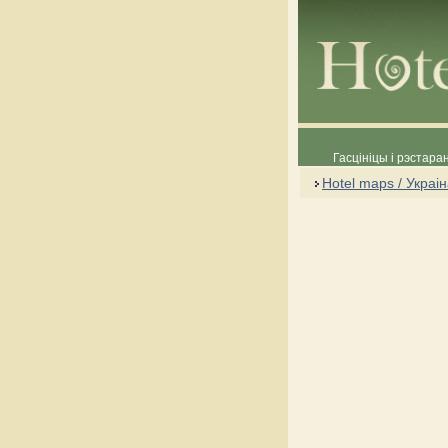
Гасцініцы і рэстара
Hotel maps / Украі