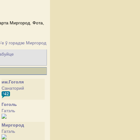
карта Миргород. Фота,
’е ў горадзе Миргород
рабуйце
им.Гоголя
Cанаторий
Гоголь
Гатэль
Миргород
Гатэль