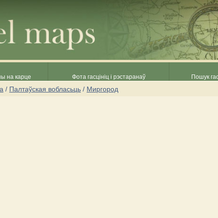
ны на карце
Фота гасцініц і рэстаранаў
Пошук гас
на
/
Палтаўская вобласьць
/
Миргород