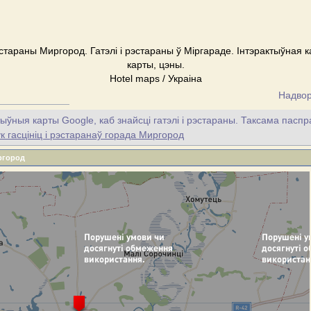
эстараны Миргород. Гатэлі і рэстараны ў Міргараде. Інтэрактыўная 
карты, цэны.
Hotel maps / Украіна
Надвор
ыўныя карты Google, каб знайсці гатэлі і рэстараны. Таксама пасп
гасцініц і рэстаранаў горада Миргород
ргород