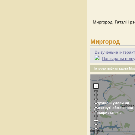
Миргород. Гатэлі і р
Миргород
Вывучэньне інтэракт
Пашыраны пошук 
Інтэрактыўная карта Ми