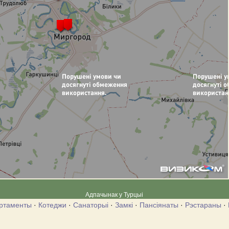
Адпачынак у Турцыі
ртаменты
·
Котеджи
·
Санаторыі
·
Замкі
·
Пансіянаты
·
Рэстараны
·