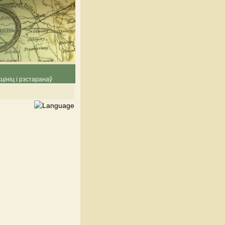
цініц і рэстаранаў