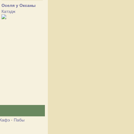
Оселя у Оксаны
Катэдж
Кафэ
·
Пабы