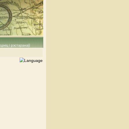
цініц і рэстаранаў