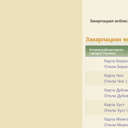
Закарпацкая воблась
Закарпацкая в
Інтэрактыўныя карты
гарадоў Украіны
Карта Бераг
Отели Бера
Карта Чоп
Отели Чоп
1
Карта Дубов
Отели Дубо
Карта Хуст
Отели Хуст
Карта Межг
Отели Межг