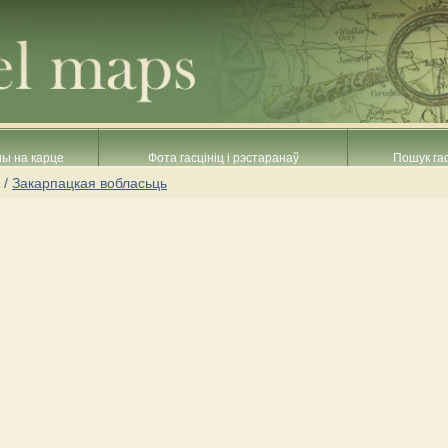
ны на карце
Фота гасцініц і рэстаранаў
Пошук гас
/
Закарпацкая вобласьць