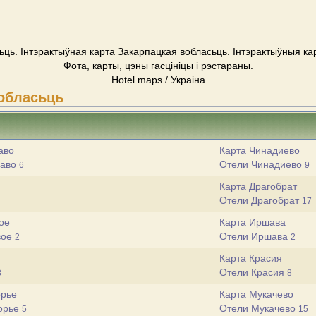
ць. Інтэрактыўная карта Закарпацкая вобласьць. Інтэрактыўныя ка
Фота, карты, цэны гасцініцы і рэстараны.
Hotel maps / Украіна
обласьць
аво
Карта Чинадиево
гаво
Отели Чинадиево
6
9
Карта Драгобрат
Отели Драгобрат
17
ое
Карта Иршава
вое
Отели Иршава
2
2
Карта Красия
Отели Красия
3
8
орье
Карта Мукачево
орье
Отели Мукачево
5
15