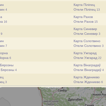
чин
Карта Піліпец
чин
Отели Піліпец
4
13
на
Карта Рахов
на
Отели Рахов
16
15
Карта Синевир
н
Отели Синевир
9
3
чин
Карта Солотвино
чин
Отели Солотвино
7
3
Чорна
Карта Ужгарад
-Чорна
Отели Ужгарад
6
22
і Бярозны
Карта Вінаградаў
і Бярозны
Отели Вінаградаў
4
4
ец
Карта Ждениево
вец
Отели Ждениево
3
6