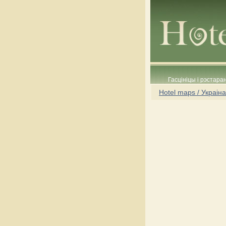
Гасцініцы і рэстара
Hotel maps / Украіна