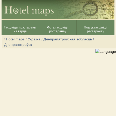
Гасцініцы і рэстараны
Фота гасцініц і
Пошук гасцініц і
на карце
рэстаранаў
рэстаранаў
Hotel maps / Украіна
/
Днепрапятроўская вобласць
/
Днепрапятроўск