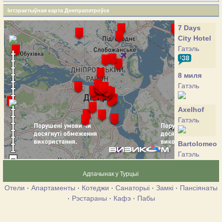
Інтэрактыўная карта Днепрапятроўск
7 Days
City Hotel
Гатэль
8 миля
Гатэль
Axelhof
Гатэль
Bartolomeo
Гатэль
Адпачынак у Турцыі
Gold Fish
Отели
·
Апартаменты
·
Котеджи
·
Санаторыі
·
Замкі
·
Пансіянаты
Гатэль
·
Рэстараны
·
Кафэ
·
Пабы
GoodZone