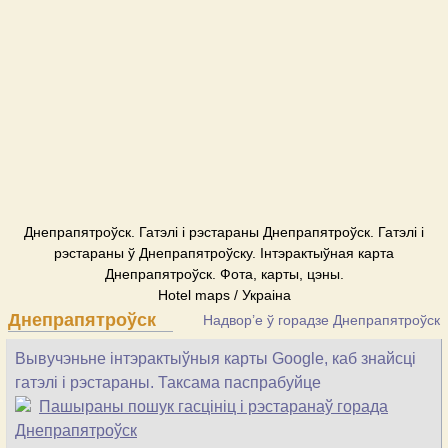
Днепрапятроўск. Гатэлі і рэстараны Днепрапятроўск. Гатэлі і
рэстараны ў Днепрапятроўску. Інтэрактыўная карта
Днепрапятроўск. Фота, карты, цэны.
Hotel maps / Украіна
Днепрапятроўск
Надвор’е ў горадзе Днепрапятроўск
Вывучэньне інтэрактыўныя карты Google, каб знайсці
гатэлі і рэстараны. Таксама паспрабуйце
Пашыраны пошук гасцініц і рэстаранаў горада
Днепрапятроўск