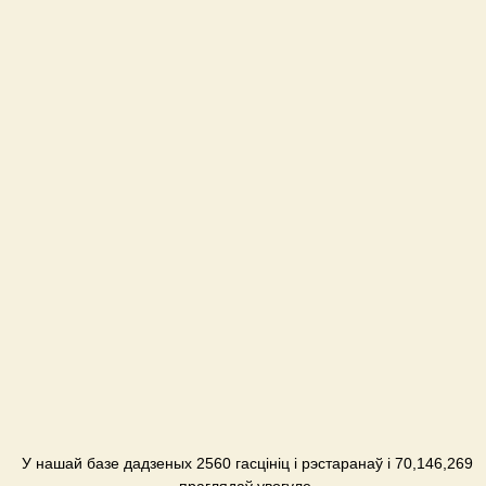
Гатэль
IL Патио
Рэстаран
Menora
Гатэль
Pepperoni
Рэстаран
Seven
Eleven
Гатэль
Smart
Hotel
Гатэль
У нашай базе дадзеных 2560 гасцініц і рэстаранаў і 70,146,269
SunRay