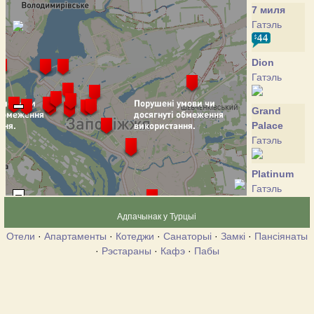
7 миля
Гатэль
Dion
Гатэль
Grand
Palace
Гатэль
Platinum
Гатэль
Адпачынак у Турцыі
Sheraton
Отели
·
Апартаменты
·
Котеджи
·
Санаторыі
·
Замкі
·
Пансіянаты
Zaporozhye
·
Рэстараны
·
Кафэ
·
Пабы
Гатэль
Yes
Гатэль