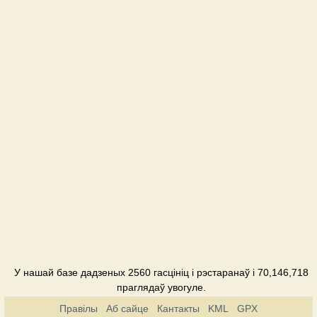
Интурист
Гатэль
Алеро
Гатэль
Белый
Рояль
Гатэль
Джаз
Гатэль
Днепр
Гатэль
У нашай базе дадзеных 2560 гасцініц і рэстаранаў і 70,146,718
Клер Хауз
праглядаў увогуле.
Гатэль
Правілы
Аб сайце
Кантакты
KML
GPX