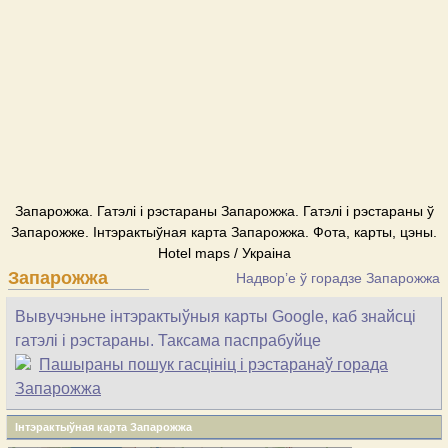
Запарожжа. Гатэлі і рэстараны Запарожжа. Гатэлі і рэстараны ў
Запарожже. Інтэрактыўная карта Запарожжа. Фота, карты, цэны.
Hotel maps / Украіна
Запарожжа
Надвор’е ў горадзе Запарожжа
Вывучэньне інтэрактыўныя карты Google, каб знайсці
гатэлі і рэстараны. Таксама паспрабуйце
Пашыраны пошук гасцініц і рэстаранаў горада
Запарожжа
Інтэрактыўная карта Запарожжа