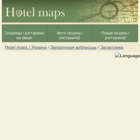
Гасцініцы і рэстараны
Фота гасцініц і
Пошук гасцініц і
на карце
рэстаранаў
рэстаранаў
Hotel maps / Украіна
/
Запароская вобласьць
/
Запарожжа