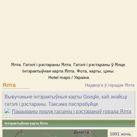
Ялта. Гатэлі і рэстараны Ялта. Гатэлі і рэстараны ў Ялце.
Інтэрактыўная карта Ялта. Фота, карты, цэны.
Hotel maps / Украіна
Ялта
Надвор’е ў горадзе Ялта
Вывучэньне інтэрактыўныя карты Google, каб знайсці
гатэлі і рэстараны. Таксама паспрабуйце
Пашыраны пошук гасцініц і рэстаранаў горада Ялта
Інтэрактыўная карта Ялта
1001 ночь