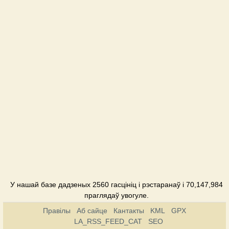
Август
Пансіянат
Аквамарин
Пансіянат
Амазонка
Гатэль
Анна
Гатэль
Бристоль
Гатэль
Дом
У нашай базе дадзеных 2560 гасцініц і рэстаранаў і 70,147,984
аспиранта
праглядаў увогуле.
Пансіянат
Правілы
Аб сайце
Кантакты
KML
GPX
LA_RSS_FEED_CAT
SEO
Дом