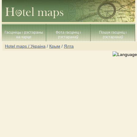
Гасцініцы і рэстараны
Фота гасцініц і
Пошук гасцініц і
на карце
рэстаранаў
рэстаранаў
Hotel maps / Украіна
/
Крым
/
Ялта