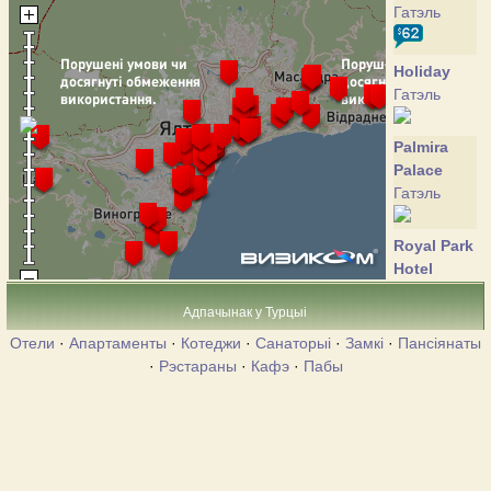
Гатэль
Holiday
Гатэль
Palmira
Palace
Гатэль
Royal Park
Hotel
Гатэль
Адпачынак у Турцыі
Отели
·
Апартаменты
·
Котеджи
·
Санаторыі
·
Замкі
·
Пансіянаты
Villa Sofia
·
Рэстараны
·
Кафэ
·
Пабы
Гатэль
Европа
Гатэль