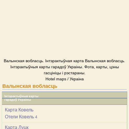
Валынская вобласць. Інтэрактыўная карта Валынская вобласць.
Інтэрактыўныя карты гарадоў Украіны. Фота, карты, цэны
гасцініцы і рэстараны.
Hotel maps / Украіна
Валынская вобласць
Інтэрактыўныя карты
гарадоў Украіны
Карта Ковель
Отели Ковель
4
Карта Луцк