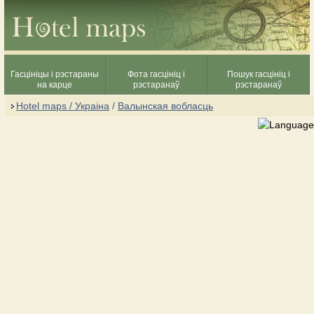
Гасцініцы і рэстараны
Фота гасцініц і
Пошук гасцініц і
на карце
рэстаранаў
рэстаранаў
Hotel maps / Украіна
/
Валынская вобласць