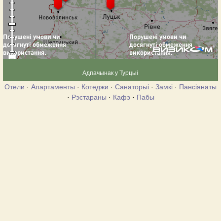
Адпачынак у Турцыі
Отели
·
Апартаменты
·
Котеджи
·
Санаторыі
·
Замкі
·
Пансіянаты
·
Рэстараны
·
Кафэ
·
Пабы