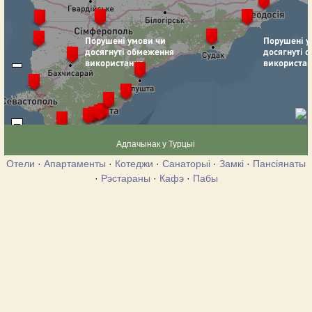
Адпачынак у Турцыі
Отели
·
Апартаменты
·
Котеджи
·
Санаторыі
·
Замкі
·
Пансіянаты
·
Рэстараны
·
Кафэ
·
Пабы