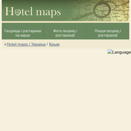
Гасцініцы і рэстараны
Фота гасцініц і
Пошук гасцініц і
на карце
рэстаранаў
рэстаранаў
Hotel maps / Украіна
/
Крым