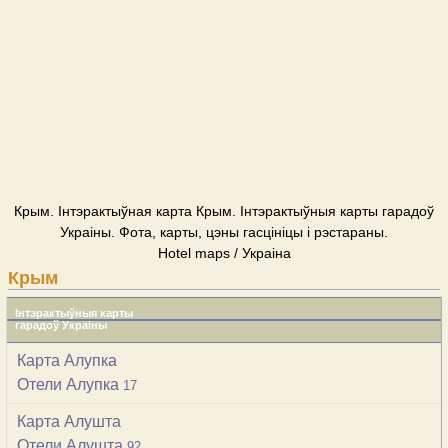
Крым. Інтэрактыўная карта Крым. Інтэрактыўныя карты гарадоў
Украіны. Фота, карты, цэны гасцініцы і рэстараны.
Hotel maps / Украіна
Крым
Інтэрактыўныя карты
гарадоў Украіны
Карта Алупка
Отели Алупка
17
Карта Алушта
Отели Алушта
92