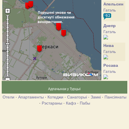
Апельсин
Гатэль
Днепр
Гатэль
Нива
Гатэль
Росава
Гатэль
Селена
Адпачынак у Турцыі
Гатэль
Отели
·
Апартаменты
·
Котеджи
·
Санаторыі
·
Замкі
·
Пансіянаты
·
Рэстараны
·
Кафэ
·
Пабы
Украина
Гатэль
Украина