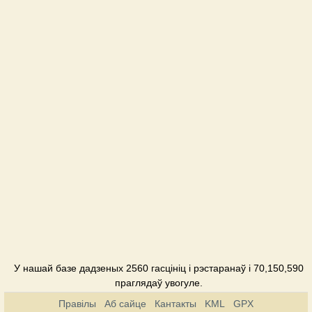
Cанаторий
У нашай базе дадзеных 2560 гасцініц і рэстаранаў і 70,150,590
праглядаў увогуле.
Правілы
Аб сайце
Кантакты
KML
GPX