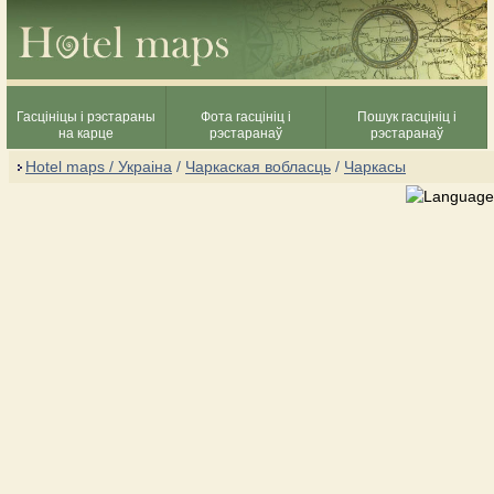
Гасцініцы і рэстараны
Фота гасцініц і
Пошук гасцініц і
на карце
рэстаранаў
рэстаранаў
Hotel maps / Украіна
/
Чаркаская вобласць
/
Чаркасы