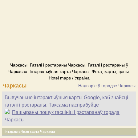
Чаркасы. Гатэлі і рэстараны Чаркасы. Гатэлі і рэстараны ў
Чаркасах. Інтэрактыўная карта Чаркасы. Фота, карты, цэны.
Hotel maps / Украіна
Чаркасы
Надвор’е ў горадзе Чаркасы
Вывучэньне інтэрактыўныя карты Google, каб знайсці
гатэлі і рэстараны. Таксама паспрабуйце
Пашыраны пошук гасцініц і рэстаранаў горада
Чаркасы
Інтэрактыўная карта Чаркасы