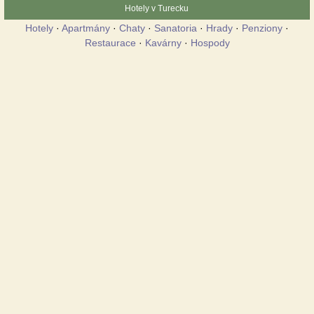
Hotely v Turecku
Hotely
·
Apartmány
·
Chaty
·
Sanatoria
·
Hrady
·
Penziony
·
Restaurace
·
Kavárny
·
Hospody