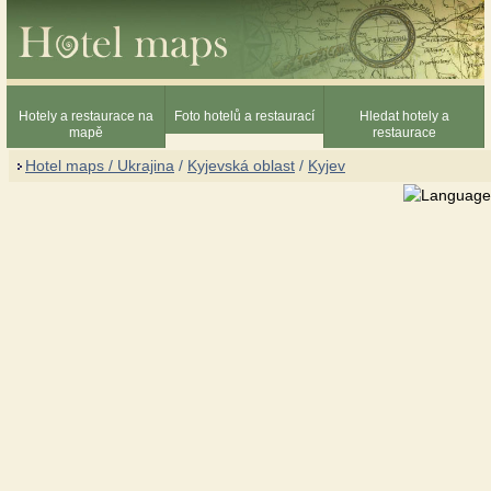
Hotely a restaurace na
Foto hotelů a restaurací
Hledat hotely a
mapě
restaurace
Hotel maps / Ukrajina
/
Kyjevská oblast
/
Kyjev