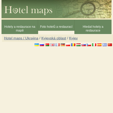
Hotely a restaurace na
Foto hotelů a restaurací
Hledat hotely a
mapě
restaurace
Hotel maps / Ukrajina
/
Kyjevská oblast
/
Kyjev