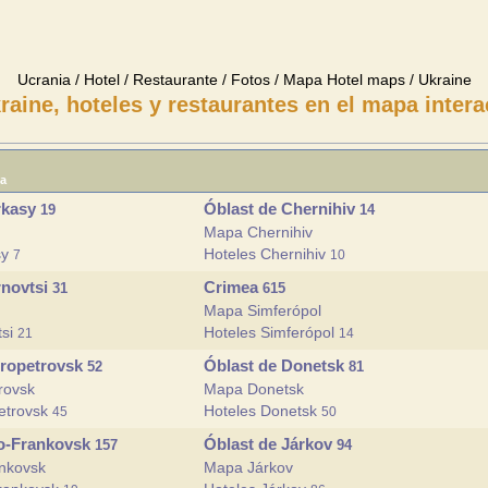
Ucrania / Hotel / Restaurante / Fotos / Mapa Hotel maps / Ukraine
raine, hoteles y restaurantes en el mapa intera
ia
rkasy
Óblast de Chernihiv
19
14
Mapa Chernihiv
sy
Hoteles Chernihiv
7
10
rnovtsi
Crimea
31
615
Mapa Simferópol
tsi
Hoteles Simferópol
21
14
propetrovsk
Óblast de Donetsk
52
81
rovsk
Mapa Donetsk
etrovsk
Hoteles Donetsk
45
50
no-Frankovsk
Óblast de Járkov
157
94
nkovsk
Mapa Járkov