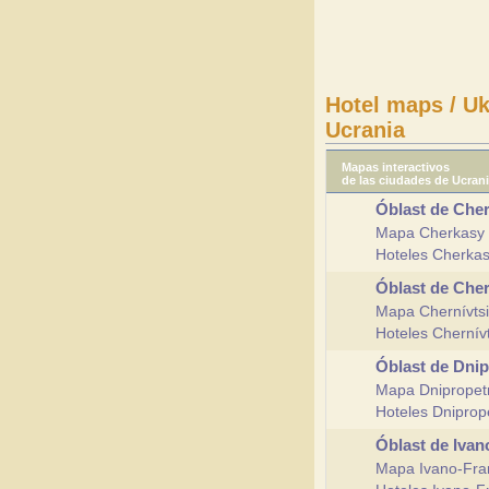
Hotel maps / Uk
Ucrania
Mapas interactivos
de las ciudades de Ucran
Óblast de Che
Mapa Cherkasy
Hoteles Cherka
Óblast de Che
Mapa Chernívtsi
Hoteles Chernív
Óblast de Dni
Mapa Dnipropet
Hoteles Dniprop
Óblast de Iva
Mapa Ivano-Fra