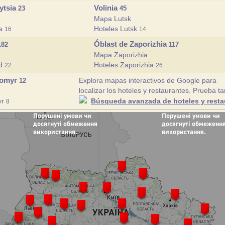
ytsia
Volinia
23
45
Mapa Lutsk
ia
Hoteles Lutsk
16
14
Óblast de Zaporizhia
182
117
Mapa Zaporizhia
od
Hoteles Zaporizhia
22
26
tomyr
Explora mapas interactivos de Google para
12
localizar los hoteles y restaurantes. Prueba t
yr
Búsqueda avanzada de hoteles y resta
8