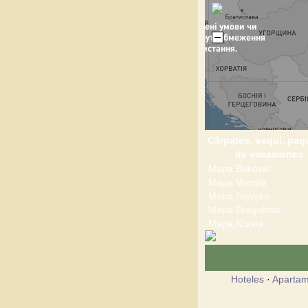
Cárpatos, esquí, paq
de vacaciones
Mapa Bukovel
Mapa Vorojta
Mapa Slavsko
Mapa Dragobrat
Mapa Krasia
Hoteles
·
Apartam