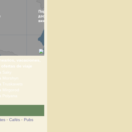
nearios, vacaciones,
ofertas de viaje
 Saky
 Morshyn
 Truskavets
 Mirgorod
 Polyana
tes
·
Cafés
·
Pubs