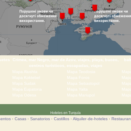
uetes
Crimea, mar Negro, mar de Azov, viajes, playa, buceo,
bal
centros turísticos, escapadas, viajes
Mapa Alushta
Mapa Teodosia
Mapa
Mapa Koktebel
Mapa Foros
Mapa
Mapa Sudak
Mapa Sebastopol
Mapa
Mapa Eupatoria
Mapa Yalta
Mapa
Mapa Odesa
Mapa Mariupol
Mapa
Hoteles en Turquía
entos
·
Casas
·
Sanatorios
·
Castillos
·
Alquiler-de-hoteles
·
Restauran