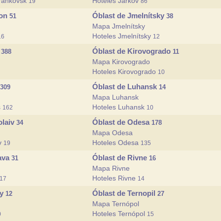
Frankovsk
Hoteles Járkov
19
86
son
Óblast de Jmelnítsky
51
38
Mapa Jmelnítsky
Hoteles Jmelnítsky
16
12
v
Óblast de Kirovogrado
388
11
Mapa Kirovogrado
Hoteles Kirovogrado
10
Óblast de Luhansk
309
14
Mapa Luhansk
s
Hoteles Luhansk
162
10
olaiv
Óblast de Odesa
34
178
Mapa Odesa
iv
Hoteles Odesa
19
135
tava
Óblast de Rivne
31
16
Mapa Rivne
Hoteles Rivne
17
14
my
Óblast de Ternopil
12
27
Mapa Ternópol
Hoteles Ternópol
0
15