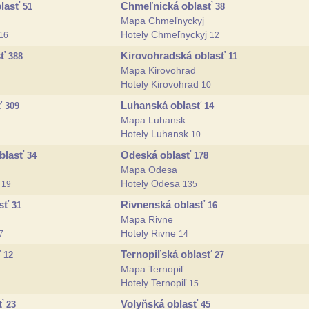
blasť
Chmeľnická oblasť
51
38
Mapa Chmeľnyckyj
Hotely Chmeľnyckyj
16
12
sť
Kirovohradská oblasť
388
11
Mapa Kirovohrad
Hotely Kirovohrad
10
ť
Luhanská oblasť
309
14
Mapa Luhansk
Hotely Luhansk
10
oblasť
Odeská oblasť
34
178
Mapa Odesa
v
Hotely Odesa
19
135
asť
Rivnenská oblasť
31
16
Mapa Rivne
Hotely Rivne
7
14
ť
Ternopiľská oblasť
12
27
Mapa Ternopiľ
Hotely Ternopiľ
15
sť
Volyňská oblasť
23
45