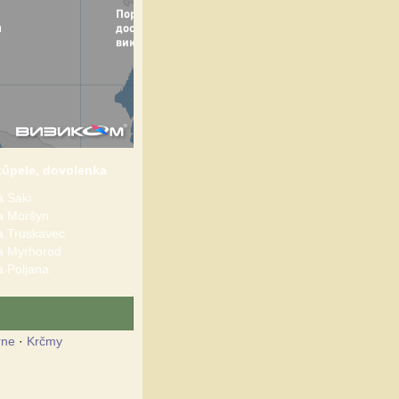
kúpele, dovolenka
 Saki
 Moršyn
 Truskavec
 Myrhorod
 Poljana
rne
·
Krčmy