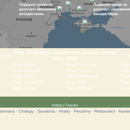
Krym, Čierne more, Azovské more, doprava, letenky,
íkend
pláže, výlety
Mapa Alušta
Mapa Feodosija
Mapa
Mapa Koktebel
Mapa Foros
Mapa
Mapa Sudak
Mapa Sevastopoľ
Mapa
Mapa Jevpatorija
Mapa Jalta
Mapa
Mapa Odesa
Mapa Mariupol
Mapa
Hotely v Turecku
artmány
·
Chalupy
·
Sanatória
·
Hrady
·
Penzióny
·
Reštaurácii
·
Kavia