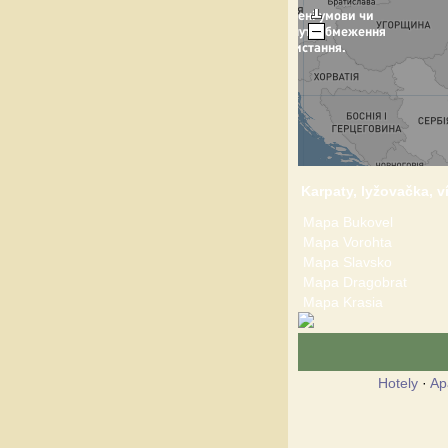
Karpaty, lyžovačka, v
Mapa Bukovel
Mapa Vorohta
Mapa Slavsko
Mapa Dragobrat
Mapa Krasia
Hotely
·
Ap