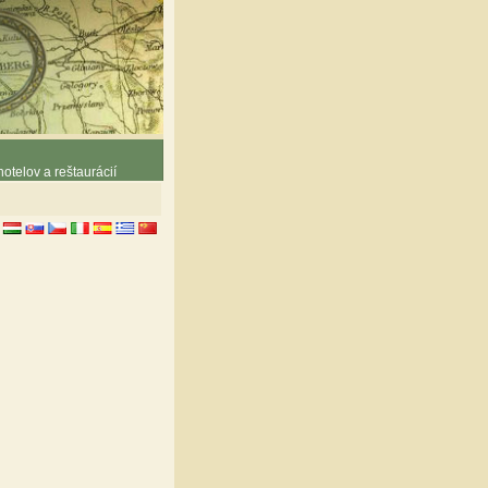
otelov a reštaurácií