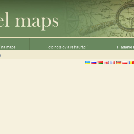
ií na mape
Foto hotelov a reštaurácií
Hľadanie h
a