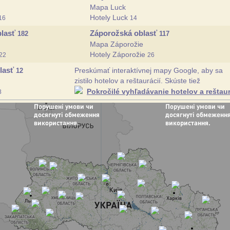
Mapa Luck
Hotely Luck
16
14
blasť
Záporožská oblasť
182
117
Mapa Záporožie
Hotely Záporožie
22
26
lasť
Preskúmať interaktívnej mapy Google, aby sa
12
zistilo hotelov a reštaurácií. Skúste tiež
Pokročilé vyhľadávanie hotelov a reštaur
8