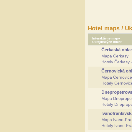
Hotel maps / Uk
Interaktívne mapy
Ukrajinských miest
Čerkaská obla
Mapa Čerkasy
Hotely Čerkasy
Černovická ob
Mapa Černovice
Hotely Černovi
Dnepropetrovs
Mapa Dnepropet
Hotely Dneprop
Ivanofrankivsk
Mapa Ivano-Fra
Hotely Ivano-Fr