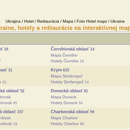
Ukrajina / Hotel / Reštaurácia / Mapa / Foto Hotel maps / Ukraine
raine, hotely a reštaurácie na interaktívnej ma
sť
Černihivská oblasť
19
14
Mapa Černihiv
Hotely Černihiv
7
10
lasť
Krym
31
615
Mapa Simferopoľ
ce
Hotely Simferopoľ
21
14
ká oblasť
Donecká oblasť
52
81
rovsk
Mapa Doneck
etrovsk
Hotely Doneck
45
50
á oblasť
Charkovská oblasť
157
94
nkivsk
Mapa Charkov
ankivsk
Hotely Charkov
19
86