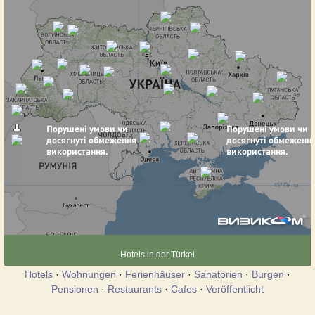
Hotels in der Türkei
Hotels
·
Wohnungen
·
Ferienhäuser
·
Sanatorien
·
Burgen
·
Pensionen
·
Restaurants
·
Cafes
·
Veröffentlicht