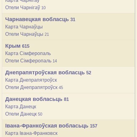
Карта Чарнігаў
Отели Чарнігаў
10
Чарнавецкая вобласць
31
Карта Чарнаўцы
Отели Чарнаўцы
21
Крым
615
Карта Сімферопаль
Отели Сімферопаль
14
Днепрапятроўская вобласць
52
Карта Днепрапятроўск
Отели Днепрапятроўск
45
Данецкая вобласьць
81
Карта Данецк
Отели Данецк
50
Івана-Франкоўская вобласьць
157
Карта Івана-Франковск