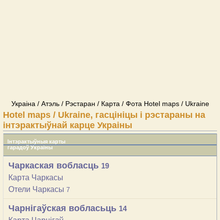
Украіна / Атэль / Рэстаран / Карта / Фота Hotel maps / Ukraine
Hotel maps / Ukraine, гасцініцы і рэстараны на
інтэрактыўнай карце Украіны
Інтэрактыўныя карты
гарадоў Украіны
Чаркаская вобласць
19
Карта Чаркасы
Отели Чаркасы
7
Чарнігаўская вобласьць
14