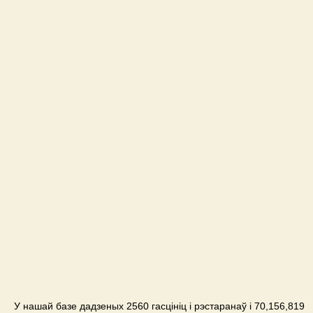
У нашай базе дадзеных 2560 гасцініц і рэстаранаў і 70,156,819