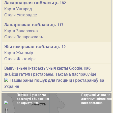
Закарпацкая вобласьць
182
Карта Ужгарад
Отели Ужгарад
22
Запароская вобласьць
117
Карта Запарожжа
Отели Запарожжа
26
Жытомірская вобласьць
12
Карта Жытомір
Отели Жытомір
8
Вывучэньне інтэрактыўныя карты Google, каб
знайсці гатэлі і рэстараны. Таксама паспрабуйце
Пашыраны пошук для гасцініц і рэстаранаў ва
Украіне