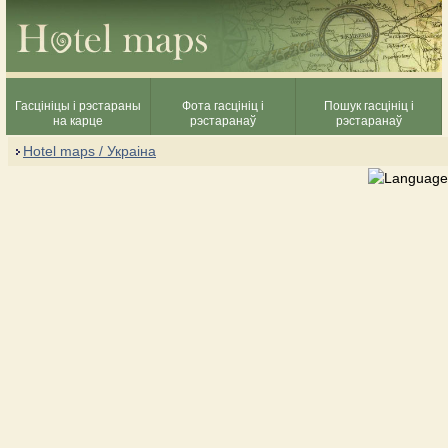
Гасцініцы і рэстараны
Фота гасцініц і
Пошук гасцініц і
на карце
рэстаранаў
рэстаранаў
Hotel maps / Украіна