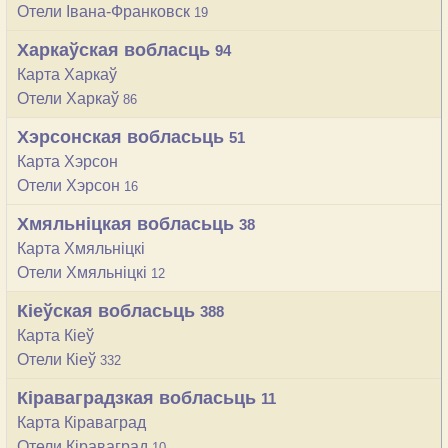
Отели Івана-Франковск
19
Харкаўская вобласць
94
Карта Харкаў
Отели Харкаў
86
Хэрсонская вобласьць
51
Карта Хэрсон
Отели Хэрсон
16
Хмяльніцкая вобласьць
38
Карта Хмяльніцкі
Отели Хмяльніцкі
12
Кіеўская вобласьць
388
Карта Кіеў
Отели Кіеў
332
Кіраваградзкая вобласьць
11
Карта Кіраваград
Отели Кіраваград
10