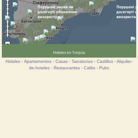
Hoteles en Turquía
Hoteles
·
Apartamentos
·
Casas
·
Sanatorios
·
Castillos
·
Alquiler-
de-hoteles
·
Restaurantes
·
Cafés
·
Pubs