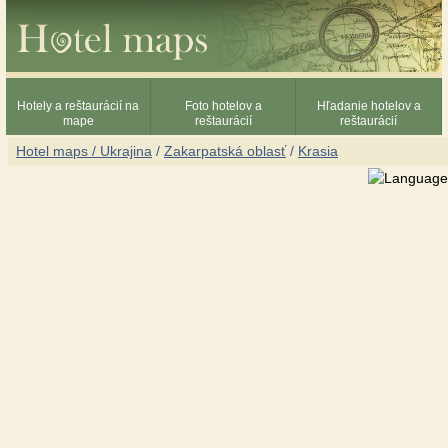
Hotely a reštaurácií na
Foto hotelov a
Hľadanie hotelov a
mape
reštaurácií
reštaurácií
Hotel maps / Ukrajina
/
Zakarpatská oblasť
/
Krasia