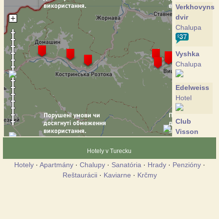
Verkhovynsk
dvir
Chalupa
Vyshka
Chalupa
Edelweiss
Hotel
Club
Visson
Hotel
Hotely v Turecku
Hotely
·
Apartmány
·
Chalupy
·
Sanatória
·
Hrady
·
Penzióny
·
Crocus
Reštaurácii
·
Kaviarne
·
Krčmy
Chalupa
Perlyna
Krasii