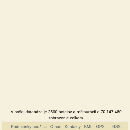
Hotel
U dyadi
Vani
Chalupa
Urochysche
Penzión
V našej databáze je 2560 hotelov a reštaurácií a 70,147,480
zobrazenie celkom.
Podmienky použitia
O nás
Kontakty
KML
GPX
RSS