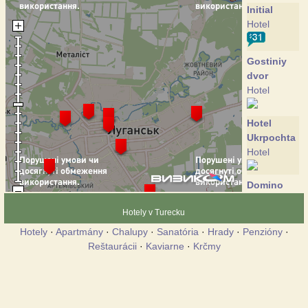
Initial
Hotel
Gostiniy
dvor
Hotel
Hotel
Ukrpochta
Hotel
Domino
Hotel
Hotely v Turecku
Hotely
·
Apartmány
·
Chalupy
·
Sanatória
·
Hrady
·
Penzióny
·
Druzhba
Reštaurácii
·
Kaviarne
·
Krčmy
Hotel
Druzhba-
Plus