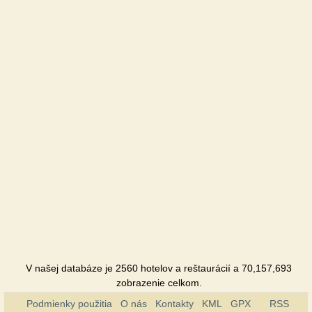
Hotel
Karetny
dvir
Reštaurácia
Lugansk
Hotel
Slavyanskiy
Hotel
Tropikana
Hotel
V našej databáze je 2560 hotelov a reštaurácií a 70,157,693
zobrazenie celkom.
Podmienky použitia
O nás
Kontakty
KML
GPX
RSS