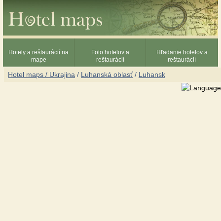
Hotely a reštaurácií na
Foto hotelov a
Hľadanie hotelov a
mape
reštaurácií
reštaurácií
Hotel maps / Ukrajina
/
Luhanská oblasť
/
Luhansk