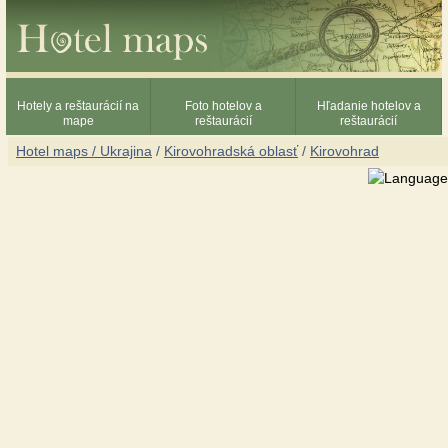
Hotely a reštaurácií na
Foto hotelov a
Hľadanie hotelov a
mape
reštaurácií
reštaurácií
Hotel maps / Ukrajina
/
Kirovohradská oblasť
/
Kirovohrad