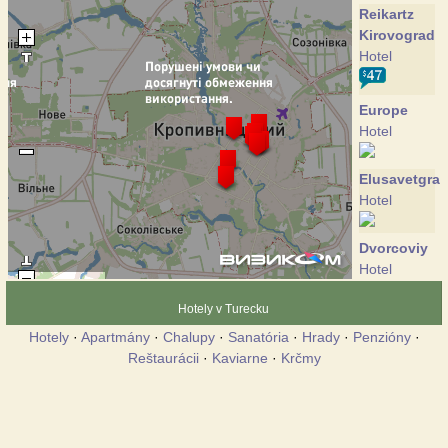
Reikartz
Kirovograd
Hotel
Europe
Hotel
Elusavetgra
Hotel
Dvorcoviy
Hotel
Hotely v Turecku
Johnny
Hotely
·
Apartmány
·
Chalupy
·
Sanatória
·
Hrady
·
Penzióny
·
Walker
Reštaurácii
·
Kaviarne
·
Krčmy
Hotel
Catalunya
Hotel