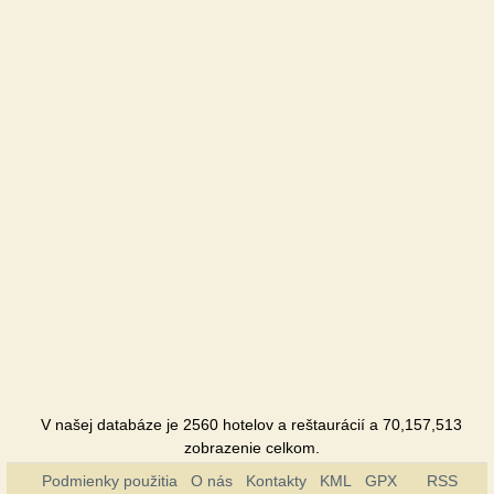
Kovalik
Hotel
Kozachka
Hotel
Turist
Hotel
Uspekch
Penzión
V našej databáze je 2560 hotelov a reštaurácií a 70,157,513
zobrazenie celkom.
Podmienky použitia
O nás
Kontakty
KML
GPX
RSS