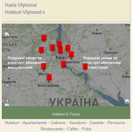
Harta Vîşhorod
Hoteluri Vîşhorod
6
Hoteluri în Turcia
Hoteluri
·
Apartamente
·
Cabane
·
Sanatorii
·
Castele
·
Pensiune
·
Restaurants
·
Cafés
·
Pubs