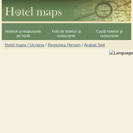
Hoteluri şi restaurante
Foto de hoteluri şi
Caută hoteluri şi
pe hartă
restaurante
restaurante
Hotel maps / Ucraina
/
Regiunea Herson
/
Arabat Spit