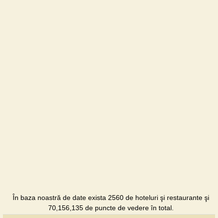
Energiya
Pensiunea
Nariman
Pensiunea
Tavriya
Pensiunea
În baza noastră de date exista 2560 de hoteluri şi restaurante şi
70,156,135 de puncte de vedere în total.