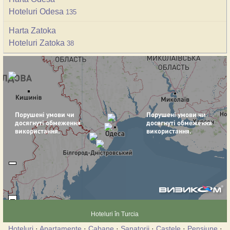
Hoteluri Odesa
135
Harta Zatoka
Hoteluri Zatoka
38
Hoteluri în Turcia
Hoteluri
·
Apartamente
·
Cabane
·
Sanatorii
·
Castele
·
Pensiune
·