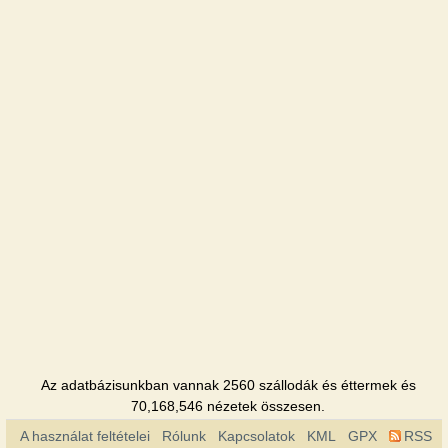
Apartman
Citadel Inn
Szálloda
Crazy
Town
Éttermet
Fashion
club
Klub
Gallery
Klub
Georgehous
Az adatbázisunkban vannak 2560 szállodák és éttermek és
Szálloda
70,168,546 nézetek összesen.
A használat feltételei
Rólunk
Kapcsolatok
KML
GPX
RSS
Home