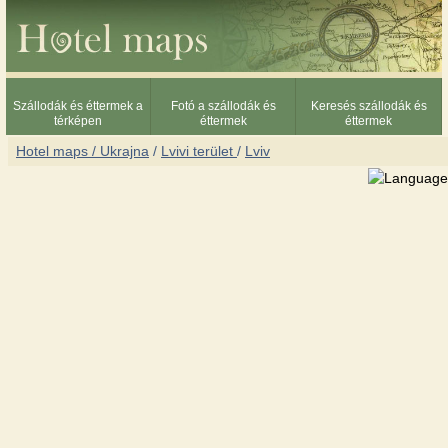
Szállodák és éttermek a
Fotó a szállodák és
Keresés szállodák és
térképen
éttermek
éttermek
Hotel maps / Ukrajna
/
Lvivi terület
/
Lviv