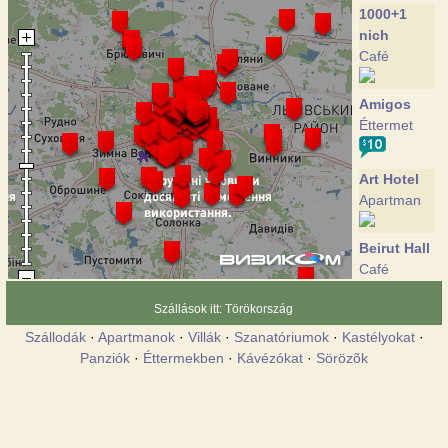
1000+1
nich
Café
Amigos
Éttermet
Art Hotel
Apartman
Beirut Hall
Café
Szállások itt: Törökország
Cazanova
Szállodák
·
Apartmanok
·
Villák
·
Szanatóriumok
·
Kastélyokat
·
Éttermet
Panziók
·
Éttermekben
·
Kávézókat
·
Sörözõk
Central
Square
Hostel