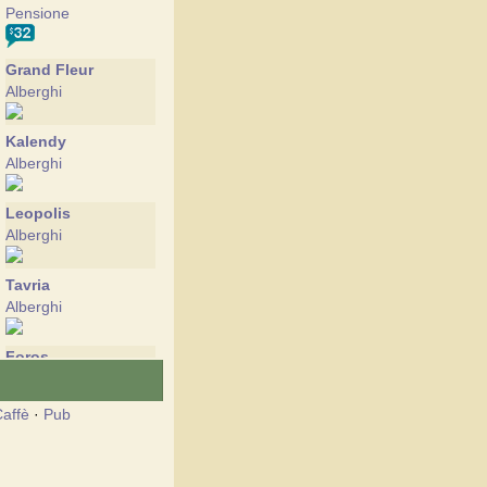
Pensione
Grand Fleur
Alberghi
Kalendy
Alberghi
Leopolis
Alberghi
Tavria
Alberghi
Foros
Sanatorium
affè
·
Pub
Foros bereg
Pensione