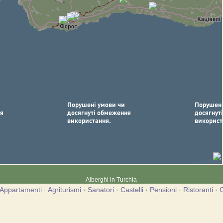
Alberghi in Turchia
Appartamenti
·
Agriturismi
·
Sanatori
·
Castelli
·
Pensioni
·
Ristoranti
·
C