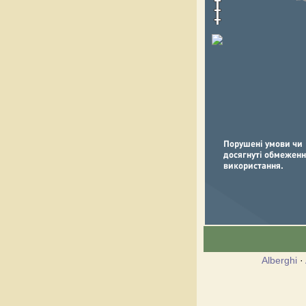
Alberghi
·