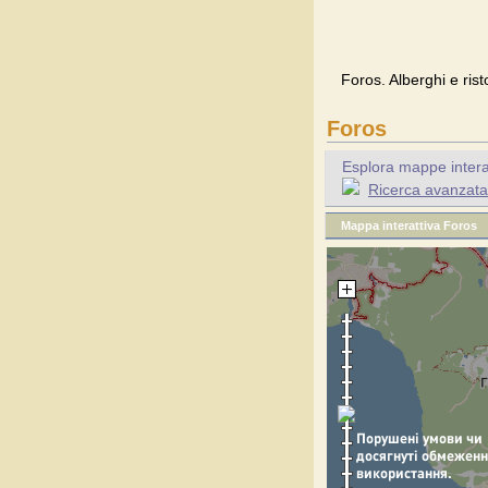
Foros. Alberghi e rist
Foros
Esplora mappe interatt
Ricerca avanzata p
Mappa interattiva Foros