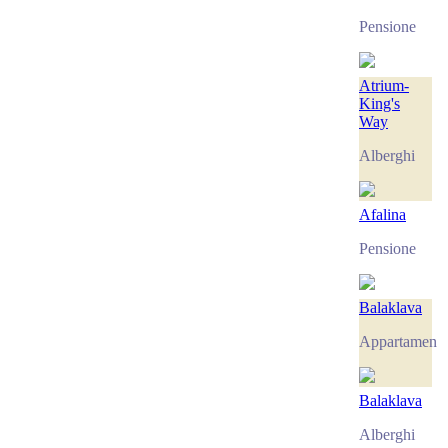
Pensione
Atrium-
King's
Way
Alberghi
Afalina
Pensione
Balaklava
Appartament
Balaklava
Alberghi