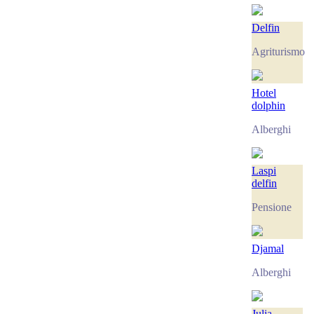
Delfin
Agriturismo
Hotel
dolphin
Alberghi
Laspi
delfin
Pensione
Djamal
Alberghi
Julia