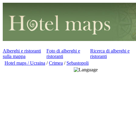
Alberghi e ristoranti
Foto di alberghi e
Ricerca di alberghi e
sulla mappa
ristoranti
ristoranti
Hotel maps / Ucraina
/
Crimea
/
Sebastopoli