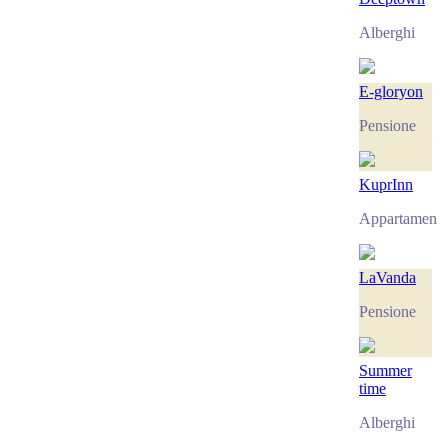
Alberghi
E-gloryon
Pensione
KuprInn
Appartament
LaVanda
Pensione
Summer
time
Alberghi