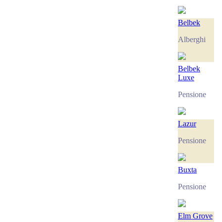
Belbek
Alberghi
Belbek
Luxe
Pensione
Lazur
Pensione
Buxta
Pensione
Elm Grove