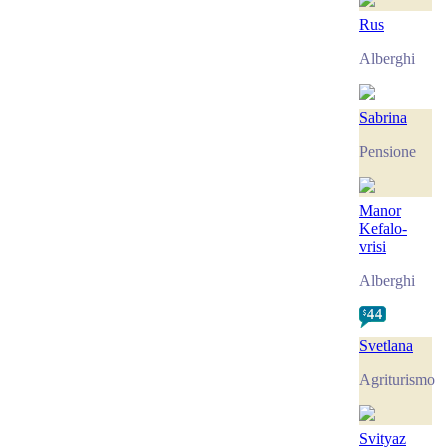
Rus
Alberghi
Sabrina
Pensione
Manor
Kefalo-
vrisi
Alberghi
Svetlana
Agriturismo
Svityaz