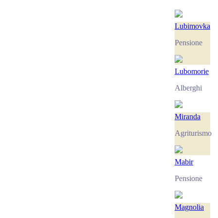
Lubimovka
Pensione
Lubomorie
Alberghi
Miranda
Agriturismo
Mabir
Pensione
Magnolia