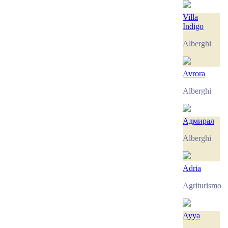
Villa
Indigo
Alberghi
Avrora
Alberghi
Адмирал
Alberghi
Adria
Agriturismo
Ayya